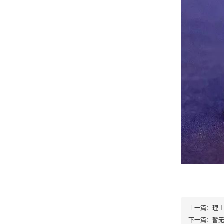
上一篇：理士
下一篇：暂