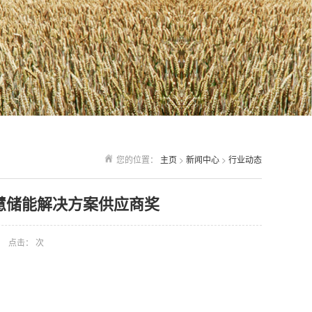
您的位置：
主页
>
新闻中心
>
行业动态
慧储能解决方案供应商奖
点击：
次